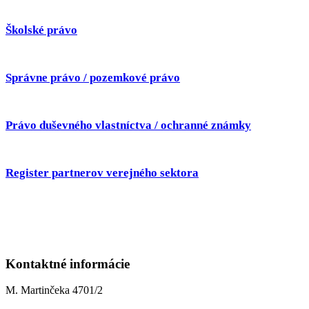
Školské právo
Správne právo / pozemkové právo
Právo duševného vlastníctva / ochranné známky
Register partnerov verejného sektora
Kontaktné informácie
M. Martinčeka 4701/2